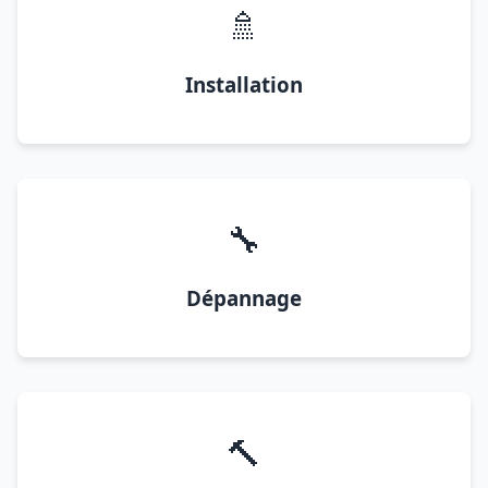
🚿
Installation
🔧
Dépannage
🔨