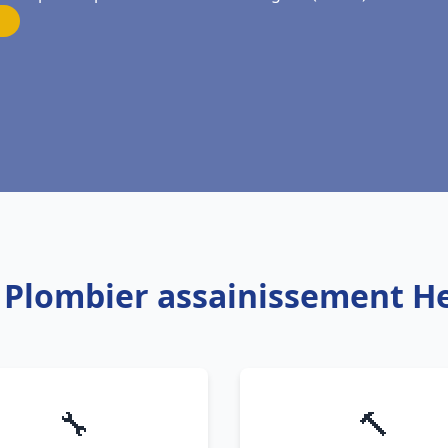
: Plombier assainissement H
🔧
🔨