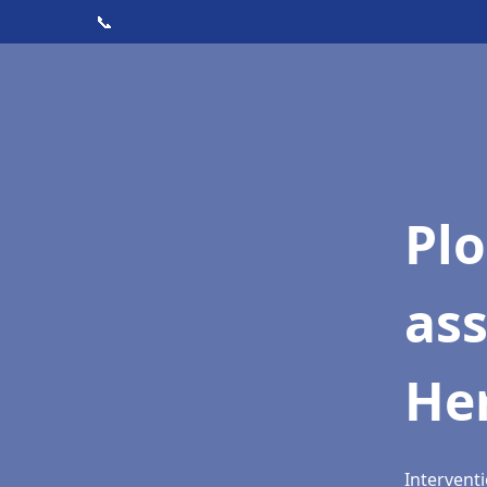
📞
Pl
as
He
Intervent