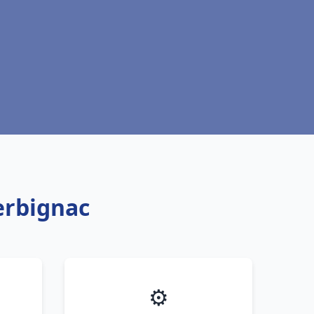
erbignac
⚙️