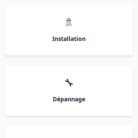
🚿
Installation
🔧
Dépannage