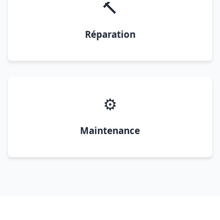
🔨
Réparation
⚙️
Maintenance