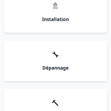
🚿
Installation
🔧
Dépannage
🔨