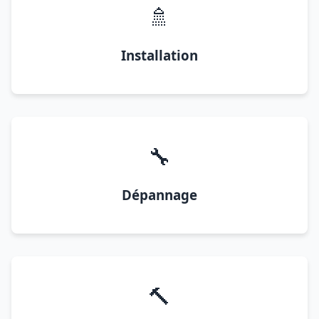
🚿
Installation
🔧
Dépannage
🔨