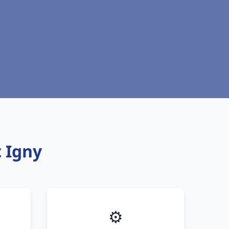
 Igny
⚙️