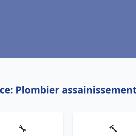
ice: Plombier assainissement
🔧
🔨