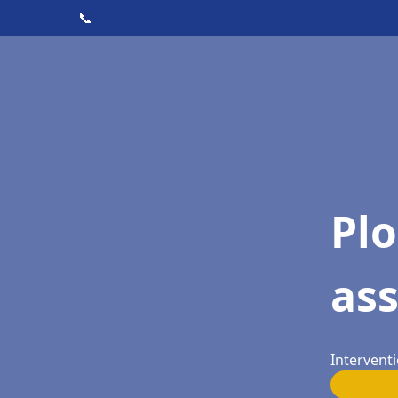
📞
Pl
as
Interventi