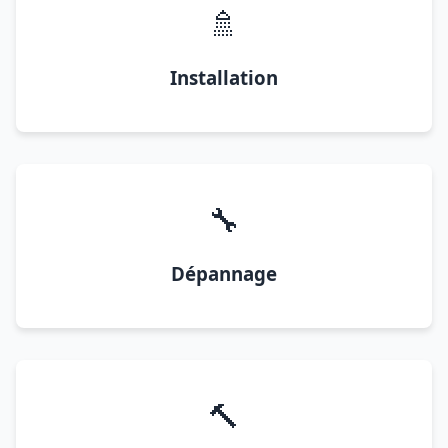
🚿
Installation
🔧
Dépannage
🔨