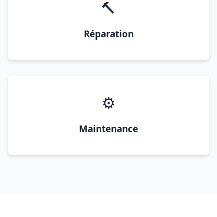
🔨
Réparation
⚙️
Maintenance