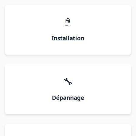
🚿
Installation
🔧
Dépannage