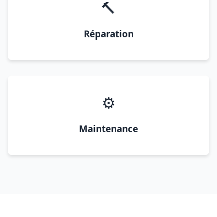
🔨
Réparation
⚙️
Maintenance