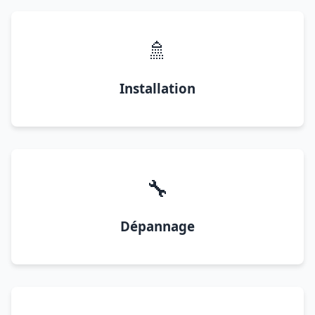
🚿
Installation
🔧
Dépannage