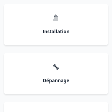
🚿
Installation
🔧
Dépannage