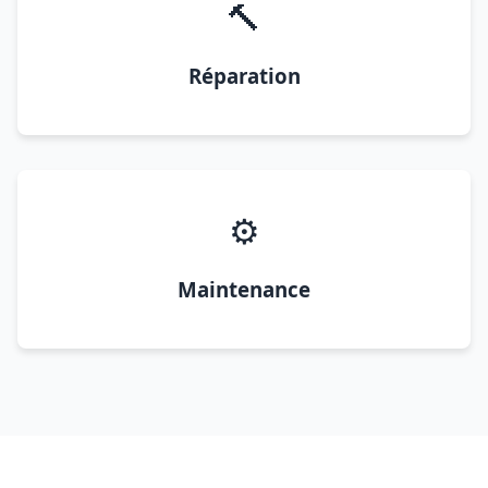
🔨
Réparation
⚙️
Maintenance