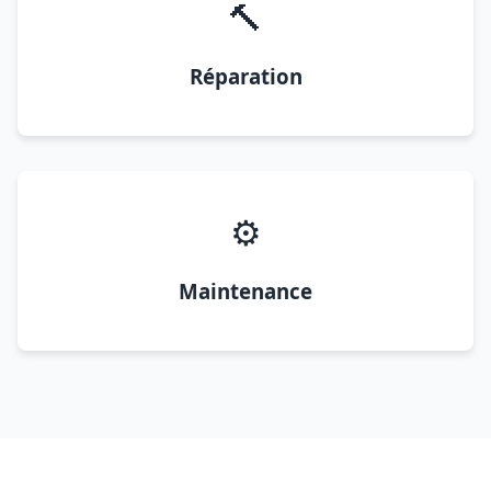
🔨
Réparation
⚙️
Maintenance