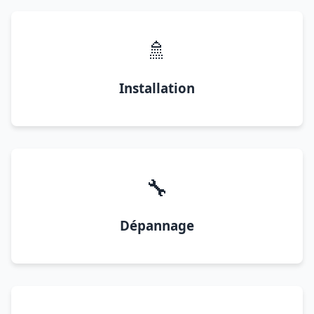
🚿
Installation
🔧
Dépannage