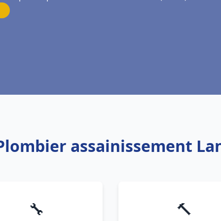
 Plombier assainissement L
🔧
🔨