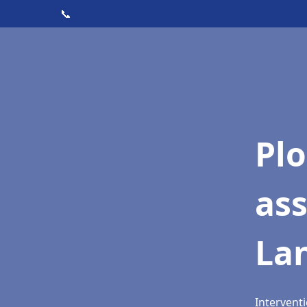
📞
Pl
as
La
Intervent