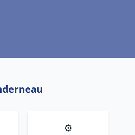
anderneau
⚙️