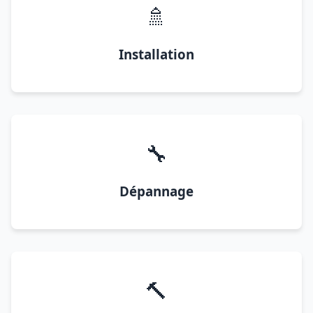
🚿
Installation
🔧
Dépannage
🔨