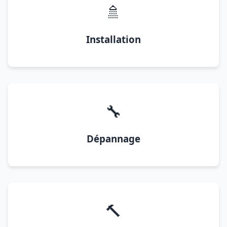
🚿
Installation
🔧
Dépannage
🔨