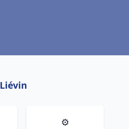
Liévin
⚙️