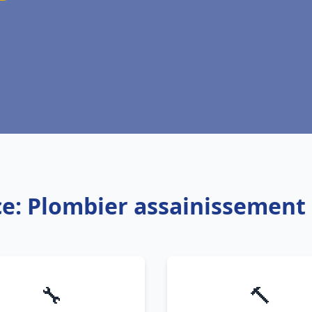
ce: Plombier assainissement 
🔧
🔨