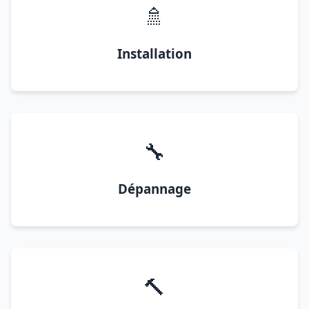
🚿
Installation
🔧
Dépannage
🔨