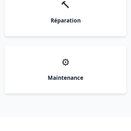
🔨
Réparation
⚙️
Maintenance