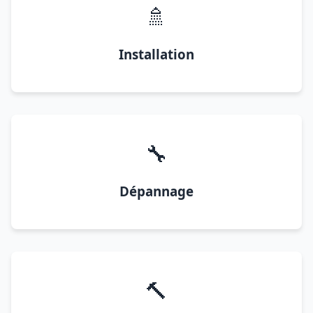
🚿
Installation
🔧
Dépannage
🔨