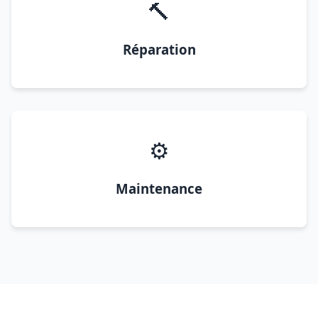
🔨
Réparation
⚙️
Maintenance