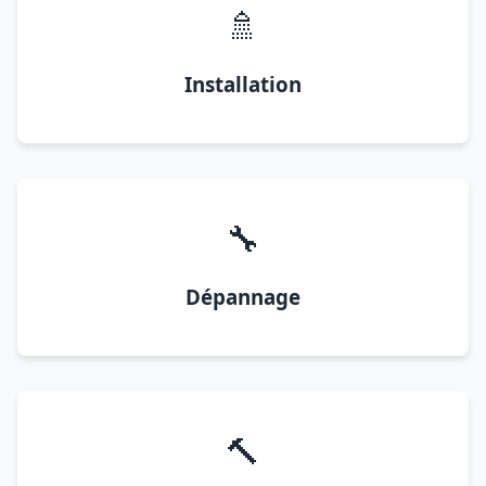
🚿
Installation
🔧
Dépannage
🔨