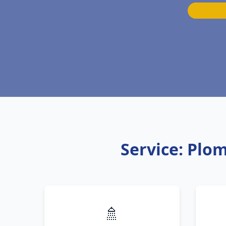
Service: Plo
🚿