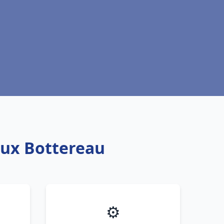
oux Bottereau
⚙️