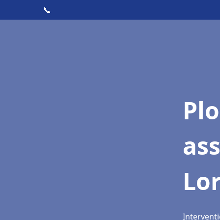
📞
Pl
as
Lo
Intervent