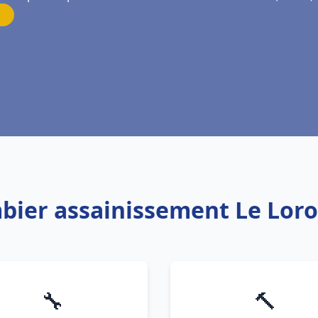
mbier assainissement Le Lor
🔧
🔨