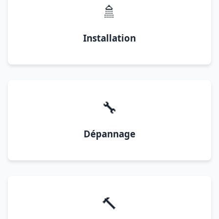
🚿
Installation
🔧
Dépannage
🔨