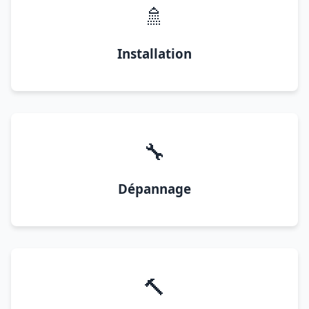
🚿
Installation
🔧
Dépannage
🔨