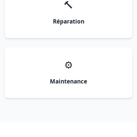
🔨
Réparation
⚙️
Maintenance