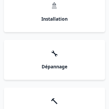
🚿
Installation
🔧
Dépannage
🔨