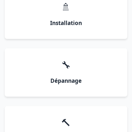
🚿
Installation
🔧
Dépannage
🔨