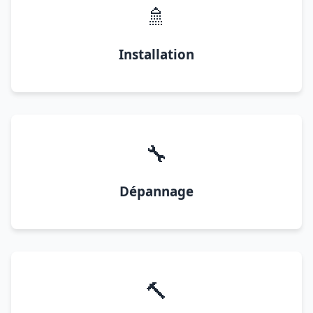
🚿
Installation
🔧
Dépannage
🔨