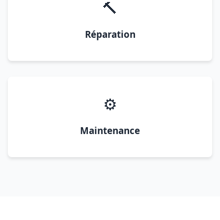
🔨
Réparation
⚙️
Maintenance