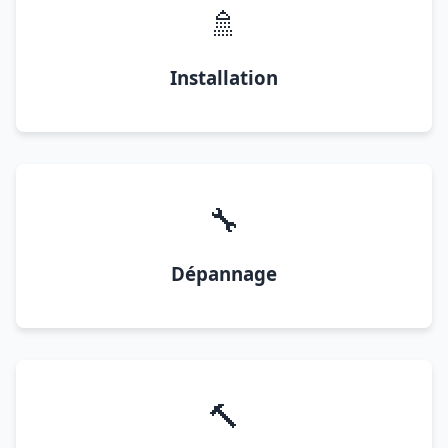
🚿
Installation
🔧
Dépannage
🔨