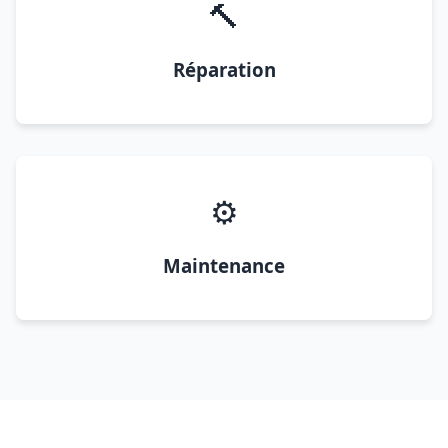
🔨
Réparation
⚙️
Maintenance