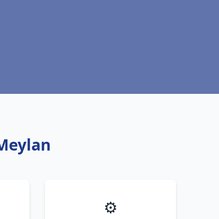
 Meylan
⚙️