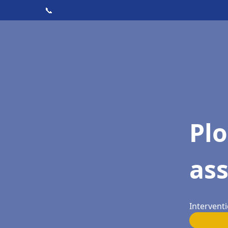
📞
Pl
as
Intervent