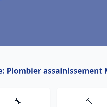
e: Plombier assainissement
🔧
🔨