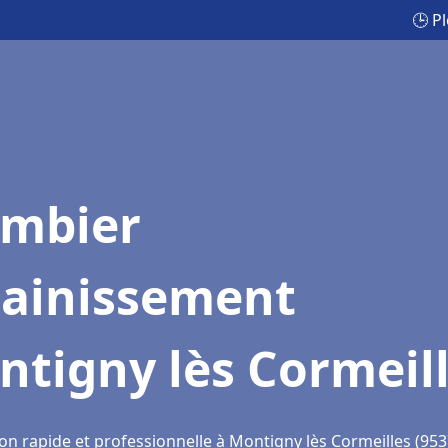
🕒 P
ombier
sainissement
tigny lès Cormeil
on rapide et professionnelle à Montigny lès Cormeilles (953