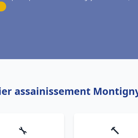
ier assainissement Montigny
🔧
🔨