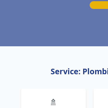
Service: Plomb
🚿