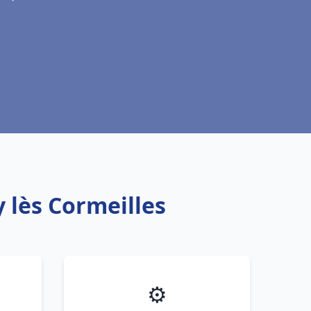
 lès Cormeilles
⚙️