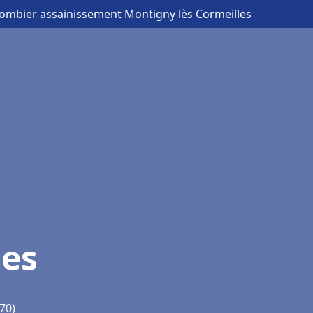
lombier assainissement Montigny lès Cormeilles
les
70)