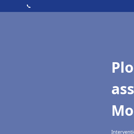
📞
Pl
as
Mon
Interventi