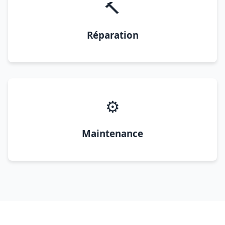
🔨
Réparation
⚙️
Maintenance