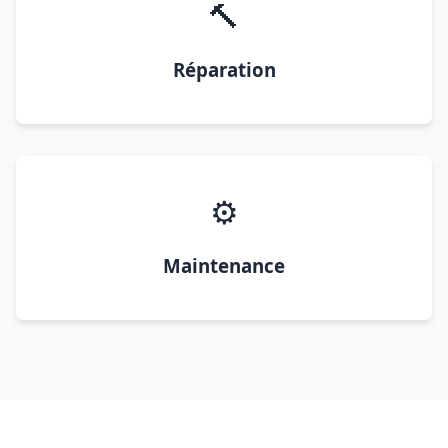
🔨
Réparation
⚙️
Maintenance