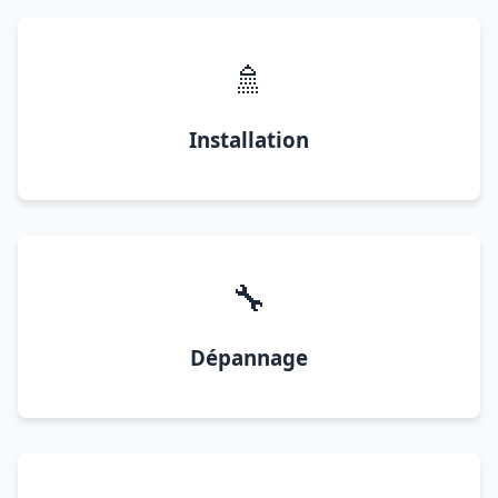
🚿
Installation
🔧
Dépannage