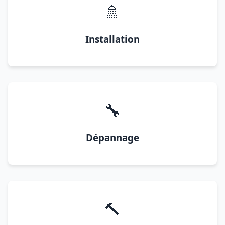
🚿
Installation
🔧
Dépannage
🔨