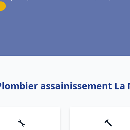
 Plombier assainissement La 
🔧
🔨