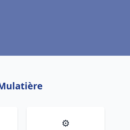
Mulatière
⚙️