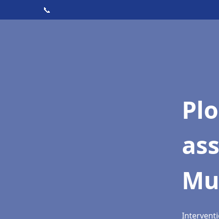
📞
Pl
as
Mu
Interventi