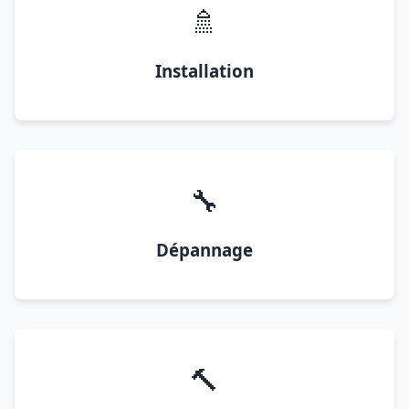
🚿
Installation
🔧
Dépannage
🔨