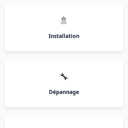
🚿
Installation
🔧
Dépannage