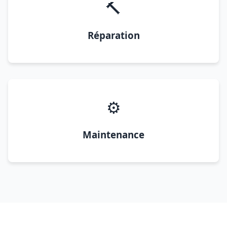
🔨
Réparation
⚙️
Maintenance