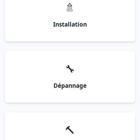
🚿
Installation
🔧
Dépannage
🔨