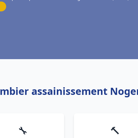
ombier assainissement Noge
🔧
🔨