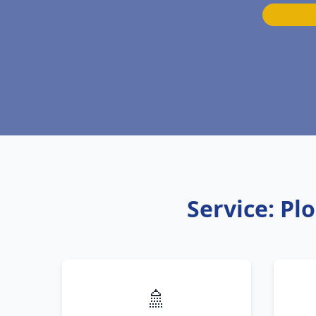
Service: Pl
🚿