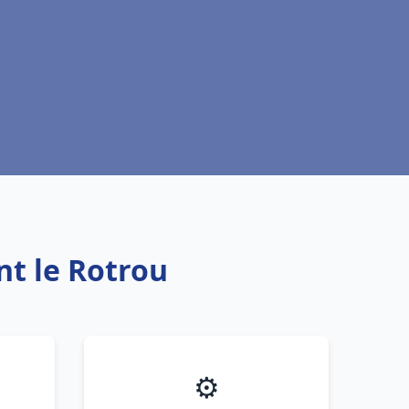
nt le Rotrou
⚙️