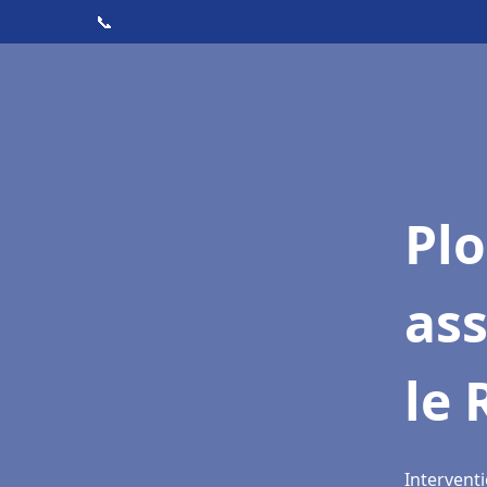
📞
Pl
as
le 
Intervent