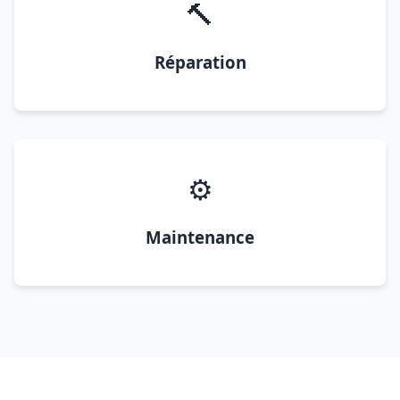
🔨
Réparation
⚙️
Maintenance