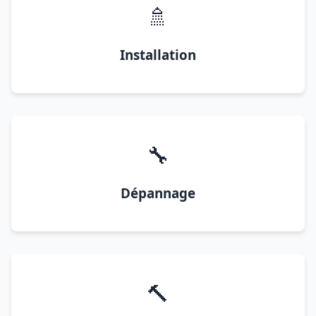
🚿
Installation
🔧
Dépannage
🔨