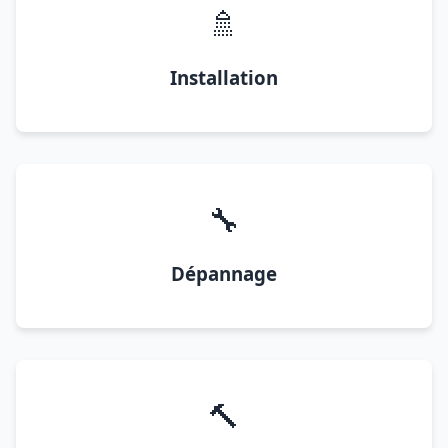
🚿
Installation
🔧
Dépannage
🔨