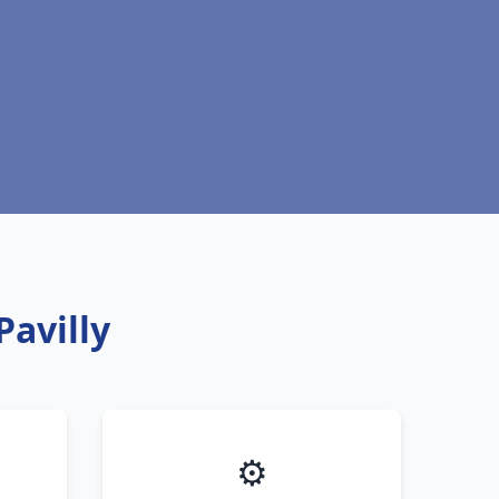
Pavilly
⚙️