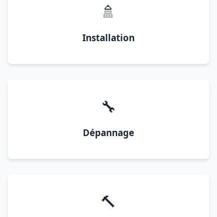
🚿
Installation
🔧
Dépannage
🔨