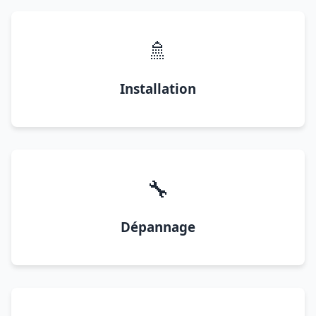
🚿
Installation
🔧
Dépannage