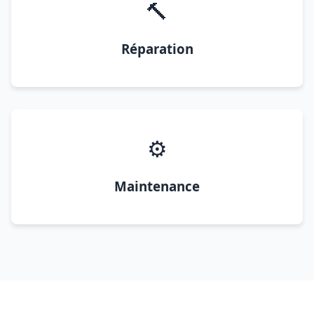
🔨
Réparation
⚙️
Maintenance