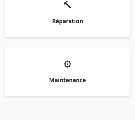
🔨
Réparation
⚙️
Maintenance