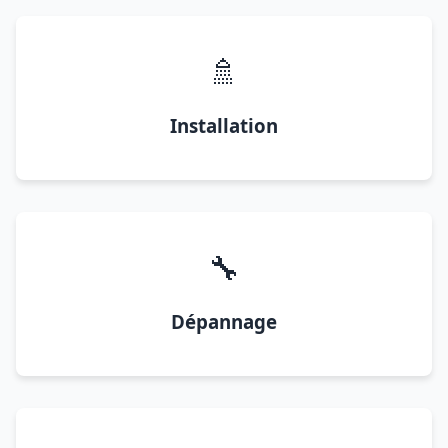
🚿
Installation
🔧
Dépannage