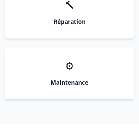
🔨
Réparation
⚙️
Maintenance