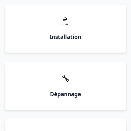
🚿
Installation
🔧
Dépannage