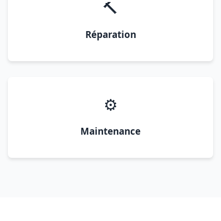
🔨
Réparation
⚙️
Maintenance