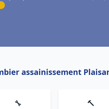
ombier assainissement Plaisa
🔧
🔨