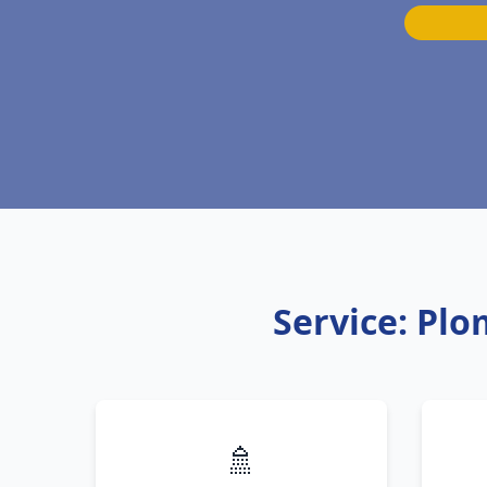
Service: Pl
🚿