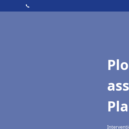
📞
Pl
as
Pl
Interventi