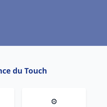
nce du Touch
⚙️